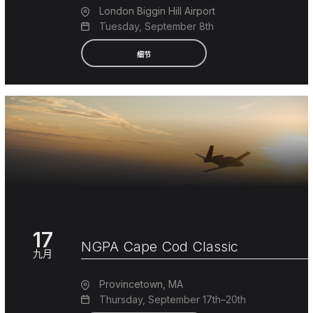
London Biggin Hill Airport
Tuesday, September 8th
细节
17
NGPA Cape Cod Classic
九月
Provincetown, MA
Thursday, September 17th–20th