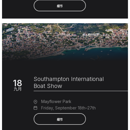
细节
Southampton International
18
Boat Show
九月
Mayflower Park
Friday, September 18th–27th
细节