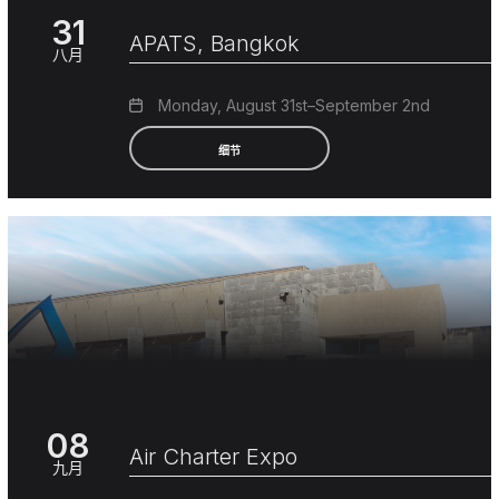
31
APATS, Bangkok
八月
Monday, August 31st–September 2nd
细节
08
Air Charter Expo
九月