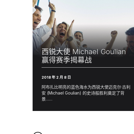
西锐大使 Michael Goulian
赢得赛季揭幕战
2018 年 2 月 8 日
阿布扎比明亮的蓝色海水为西锐大使迈克尔·古利
安 (Michael Goulian) 的史诗般胜利奠定了背
景……