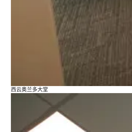
西云奥兰多大堂