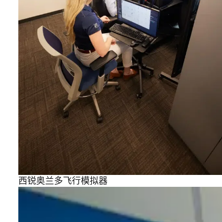
西锐奥兰多飞行模拟器