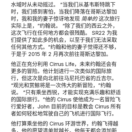
水域时从未动摇过。 “当我们从基韦斯特跳下
时，我们感到害怕，当我们降落在哥斯达黎加
时，我和我的妻子惊讶地发现
简单的
这次旅行
实际上是，”约翰说。 “除了我们的西云之外，
这次飞行在任何地方都会很残酷。 SR22 为我
们提供了如此多的机会，以至于我们无法采取
任何其他方式。”约翰和他的妻子觉得还不够，
于是于 2015 年 2 月再次前往哥斯达黎加。
他正在充分利用 Cirrus Life，未来约翰还会有
更多的冒险。他计划进行一次类似的国际旅
行，但这次是向北前往马尼托巴省的丘吉尔。
“观光和赏鲸将是一次伟大的新冒险，”约翰
说。 “只有乘坐西锐，才能实现充满乐趣和舒适
的国际旅行。”他的 Cirrus 使他成为一名冒险飞
行爱好者，John 目前的目标是教会 Cirrus 所有
者如何轻松地驾驶自己的飞机进行国际飞行。
他打算乘坐他的 Cirrus 环游世界，约翰飞得越
多，他的愿望清单就越长。他每天都会添加新