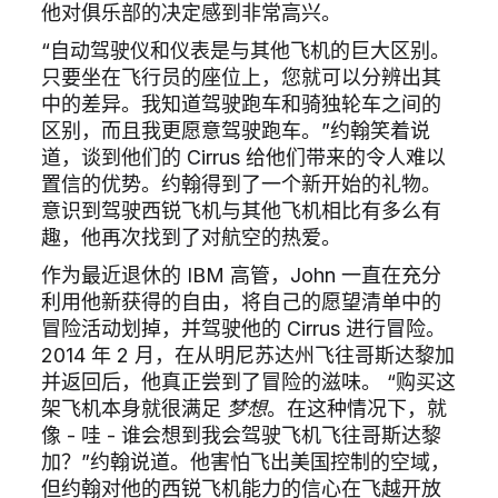
他对俱乐部的决定感到非常高兴。
“自动驾驶仪和仪表是与其他飞机的巨大区别。
只要坐在飞行员的座位上，您就可以分辨出其
中的差异。我知道驾驶跑车和骑独轮车之间的
区别，而且我更愿意驾驶跑车。”约翰笑着说
道，谈到他们的 Cirrus 给他们带来的令人难以
置信的优势。约翰得到了一个新开始的礼物。
意识到驾驶西锐飞机与其他飞机相比有多么有
趣，他再次找到了对航空的热爱。
作为最近退休的 IBM 高管，John 一直在充分
利用他新获得的自由，将自己的愿望清单中的
冒险活动划掉，并驾驶他的 Cirrus 进行冒险。
2014 年 2 月，在从明尼苏达州飞往哥斯达黎加
并返回后，他真正尝到了冒险的滋味。 “购买这
架飞机本身就很满足
梦想
。在这种情况下，就
像 - 哇 - 谁会想到我会驾驶飞机飞往哥斯达黎
加？”约翰说道。他害怕飞出美国控制的空域，
但约翰对他的西锐飞机能力的信心在飞越开放